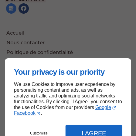
Accueil
Nous contacter
Politique de confidentialité
Plan du site
Your privacy is our priority
We use Cookies to improve user experience by
Haut de page
personalising content and ads, as well as
analyzing traffic and optimizing social networks
functionalities. By clicking "I Agree" you consent to
the use of Cookies from our providers
Google
Facebook
.
I AGREE
Customize