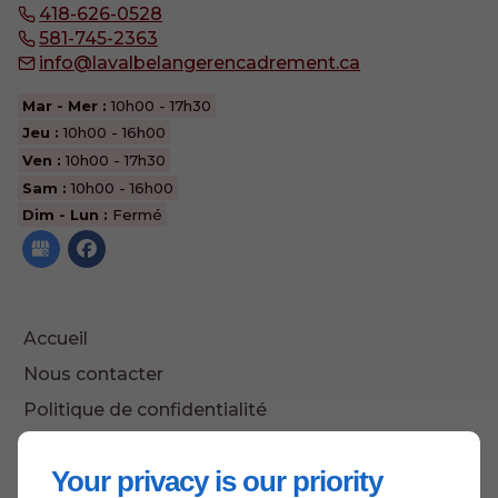
418-626-0528
581-745-2363
info@lavalbelangerencadrement.ca
Mar - Mer :
10h00 - 17h30
Jeu :
10h00 - 16h00
Ven :
10h00 - 17h30
Sam :
10h00 - 16h00
Dim - Lun :
Fermé
Accueil
Nous contacter
Politique de confidentialité
Plan du site
Your privacy is our priority